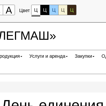
А
А
Ц
Ц
Ц
Ц
Ц
Цвет
«ЛЕГМАШ»
родукция
Услуги и аренда
Закупки
О
 День единения